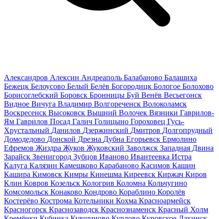
Александров
Алексин
Андреаполь
Балабаново
Балашиха
Бежецк
Белоусово
Белый
Белёв
Богородицк
Бологое
Болохово
Борисоглебский
Боровск
Бронницы
Буй
Венёв
Весьегонск
Видное
Вичуга
Владимир
Волгореченск
Волоколамск
Воскресенск
Высоковск
Вышний Волочек
Вязники
Гаврилов-
Ям
Гаврилов Посад
Галич
Голицыно
Гороховец
Гусь-
Хрустальный
Данилов
Дзержинский
Дмитров
Долгопрудный
Домодедово
Донской
Дрезна
Дубна
Егорьевск
Ермолино
Ефремов
Жиздра
Жуков
Жуковский
Заволжск
Западная Двина
Зарайск
Звенигород
Зубцов
Иваново
Ивантеевка
Истра
Калуга
Калязин
Камешково
Карабаново
Касимов
Кашин
Кашира
Кимовск
Кимры
Кинешма
Киреевск
Киржач
Киров
Клин
Ковров
Козельск
Кологрив
Коломна
Кольчугино
Комсомольск
Конаково
Кондрово
Кораблино
Королёв
Костерёво
Кострома
Котельники
Кохма
Красноармейск
Красногорск
Краснозаводск
Краснознаменск
Красный Холм
Кремёнки
Кубинка
Кувшиново
Курлово
Куровское
Лакинск