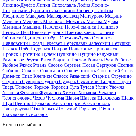
Ликино-Дулёво
Липки
Лихославль
Лобня
Лосино-
Петровский
Луховицы
Лыткарино
Люберцы
Любим
Людиново
Макарьев
Малоярославец
Мантурово
Медынь
Меленки
Мещовск
Михайлов
Можайск
Москва
Муром
Мытищи
Мышкин
Наволоки
Наро-Фоминск
Нелидово
Нерехта
Нея
Новомичуринск
Новомосковск
Ногинск
Обнинск
Одинцово
Озёры
Орехово-Зуево
Осташков
Павловский Посад
Пересвет
Переславль-Залесский
Петушки
Плавск
Плёс
Подольск
Покров
Пошехонье
Приволжск
Пронск
Протвино
Пучеж
Пушкино
Пущино
Радужный
Раменское
Реутов
Ржев
Родники
Ростов
Рошаль
Руза
Рыбинск
Рыбное
Ряжск
Рязань
Сасово
Сергиев Посад
Серпухов
Скопин
Собинка
Советск
Солигалич
Солнечногорск
Сосенский
Спас-
Деменск
Спас-Клепики
Спасск-Рязанский
Старица
Струнино
Ступино
Суворов
Судогда
Суздаль
Сухиничи
Талдом
Таруса
Тверь
Тейково
Торжок
Торопец
Тула
Тутаев
Углич
Удомля
Узловая
Фрязино
Фурманов
Химки
Хотьково
Чекалин
Черноголовка
Чехов
Чухлома
Шарья
Шатура
Шаховская
Шацк
Шуя
Щёкино
Щёлково
Электрогорск
Электросталь
Электроугли
Южа
Юрьев-Польский
Юрьевец
Юхнов
Ярославль
Ясногорск
Ничего не найдено