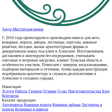
Ажур
Мастерская ковки
С 2010 года проектируем и производим навесы для авто,
козырьки, ворота, заборы, лестницы, перголы, кованые
решётки, беседки, малые архитектурные формы и
декоративную ковку под ключ в Алексине. Изготавливаем,
доставляем и монтируем без посредников, учитываем
снеговые и ветровые нагрузки, климат Тульская область и
особенности участков. Помогаем с замером, визуализациями,
подбором материалов и оттенков, чтобы каждая конструкция
подчёркивала архитектуру и служила десятилетиями в
Алексине и соседних городах.
Навигация
Услуги
Работы
Галерея
Отзывы
О нас
Представительства
Блог
Контакты
Каталог продукции
Автонавеcы
Кованые ворота
Кованые заборы
Лестницы и
перила
Козырьки и навесы