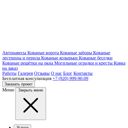
Автонавесы
Кованые ворота
Кованые заборы
Кованые
лестницы и перила
Кованые козырьки
Кованые беседки
Кованые решётки на окна
Могильные оградки и кресты
Ковка
на заказ
Работы
Галерея
Отзывы
О нас
Блог
Контакты
Бесплатная консультация
+7 (920) 999-90-09
Заказать проект
Меню
Закрыть меню
Услуги